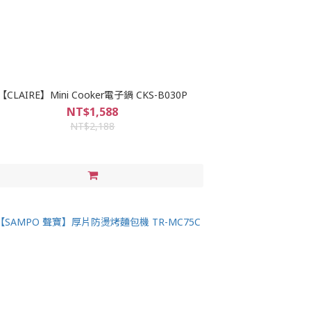
【CLAIRE】Mini Cooker電子鍋 CKS-B030P
NT$1,588
NT$2,188