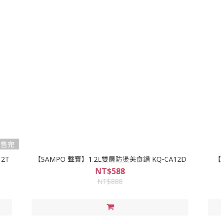
售完
2T
【SAMPO 聲寶】1.2L雙層防燙美食鍋 KQ-CA12D
【
NT$588
NT$888