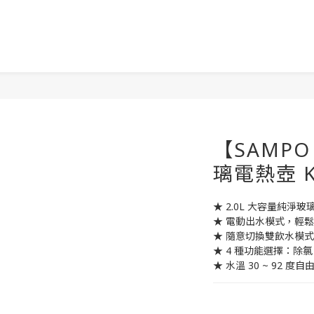
【SAMPO
璃電熱壺 K
★ 2.0L 大容量純淨
★ 電動出水模式，輕
★ 隨意切換雙飲水模
★ 4 種功能選擇：除
★ 水溫 30 ~ 92 度自