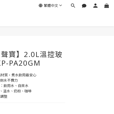
繁體中文
立即購買
 聲寶】2.0L溫控玻
P-PA20GM
玻璃材質，煮水飲用最安心
鬆倒水不費力
式：飲用水、自來水
氯、溫水、奶粉、咖啡
由調整