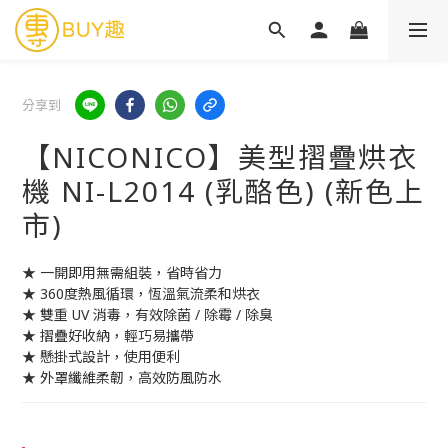
分享到
【NICONICO】美型摺疊烘衣
機 NI-L2014 (乳酪色) (新色上
市)
★ 一開即用無需組裝，省時省力
★ 360度熱風循環，恆溫氣流柔和烘衣
★ 雙重 UV 消毒，有效除菌 / 除霉 / 除臭
★ 摺疊好收納，輕巧易攜帶
★ 懸掛式設計，使用便利
★ 外罩纖維柔韌，高效防風防水